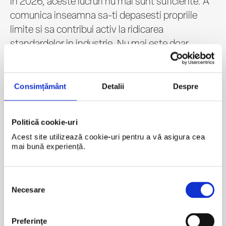
in 2026, aceste lucruri nu mai sunt suficiente. A
comunica inseamna sa-ti depasesti propriile
limite si sa contribui activ la ridicarea
standardelor in industrie. Nu mai este doar
despre performanta, ci despre capacitatea de a
seta directia pentru intreaga piata.
Consimțământ
Detalii
Despre
VALER HANCAS
DIRECTOR CORPORATE AFFAIRS,
KAUFLAND ROMANIA
Politică cookie-uri
DESCARCA PREZENTAREA
Acest site utilizează cookie-uri pentru a vă asigura cea 
mai bună experiență.
PR Under Pressure: How
Selecția
Communication is Moving Beyond
Necesare
consimțământului
Traditional PR Playbooks
O discutie intr-un format rapid si concentrat,
Preferinţe