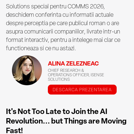
Solutions special pentru COMMS 2026,
deschidem conferinta cu informatii actuale
despre perceptia pe care publicul roman o are
asupra comunicarii companiilor, livrate intr-un
format interactiv, pentru a intelege mai clar ce
functioneaza si ce nu astazi.
ALINA ZELEZNEAC
CHIEF RESEARCH &
OPERATIONS OFFICER, ISENSE
SOLUTIONS
DESCARCA PREZENTAREA
It's Not Too Late to Join the AI
Revolution... but Things are Moving
Fast!